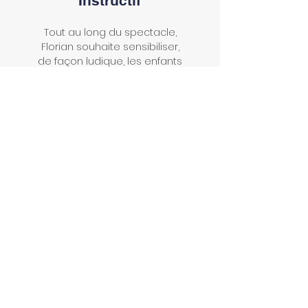
Instructif
Tout au long du spectacle,
Florian souhaite sensibiliser,
de façon ludique, les enfants
à des actions de la vie
courante (brossage de dents,
escalader quelque chose, ...)
La F.A.Q
Encore quelques doutes ? Voici les
réponses à vos questions les plus
courantes !
1. De quoi parle le
spectacle “Retour en