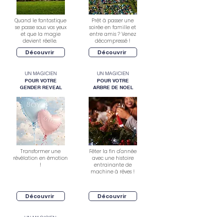
Quand le fantastique
Prêt à passer une
se passe sous vos yeux
soirée en famille et
et que la magie
entre amis ? Venez
devient réelle.
décompressé !
Découvrir
Découvrir
UN MAGICIEN
UN MAGICIEN
POUR VOTRE
POUR VOTRE
GENDER REVEAL
ARBRE DE NOEL
Transformer une
Fêter la fin d'année
révélation en émotion
avec une histoire
!
entrainante de
machine à rêves !
Découvrir
Découvrir