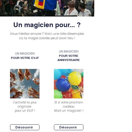
Un magicien pour... ?
Vous hésitez encore ? Voici une liste d'exemples
où la magie colorée peut avoir lieu !
UN MAGICIEN
UN MAGICIEN
POUR VOTRE
POUR VOTRE EVJF
ANNIVERSAIRE
L'activité la plus
Et si votre prochain
originale
cadeau
pour un EVJF !
était un magicien !
Découvrir
Découvrir