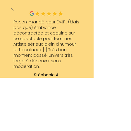
Recommandé pour EVJF . (Mais
pas que) Ambiance
décontractée et coquine sur
ce spectacle pour femmes.
Artiste sérieux, plein d'humour
et talentueux. [...] Très bon
moment passé. Univers très
large à découvrir sans
modération.
Stéphanie A.
Nous souhaitions un spectacle
de magie interactif pour
enfants de 3 à 14 ans,
anglophones. Pas facile, et
Florian les a non seulement